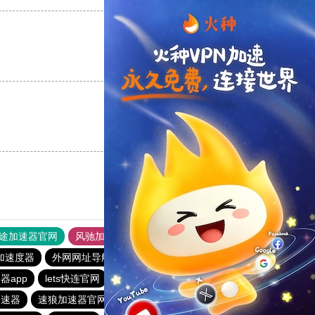
支持
[0]
反对
[0]
支持
[0]
反对
[0]
途加速器官网
风驰加速器
旋风加速器
加速度器
外网网址导航
软件中心
雷霆加速
狂飙加速器
器app
lets快连官网
快鸭加速器下载官网安卓
加速器
速狼加速器官网
instagram加速器
小飞机加速器