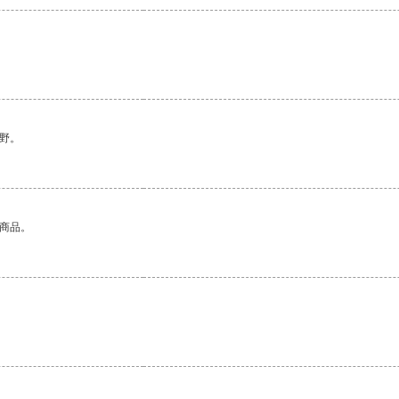
。
野。
的商品。