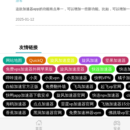
游客
这款加速器app的功能有点单一，可以增加一些新功能。比如，可以增加
2025-01-12
友情链接
网站地图
QuickQ
旋风加速度器
旋风加速
坚果加速器
免费vps加速器外网苹果版
旋风加速度器
快连加速器
快连
哔咔漫画
小美
小美vpn
小美加速器
快鸭VPN
橘子加
白鲸加速官方正版
免费翻外墙
飞鸟加速器
起飞vp官网
快鸭app加速器下载安卓
旋风加速器官网
快连npv加速器
c
海鸥加速器
点点加速器
雷霆vp加速器官网
飞驰加速器15
香蕉加速器
黑洞加速器官网
免费加速神器vpm
佛跳墙vp官
首页
安卓