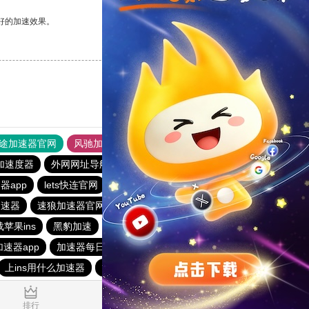
好的加速效果。
支持
[0]
反对
[0]
途加速器官网
风驰加速器
旋风加速器
加速度器
外网网址导航
软件中心
雷霆加速
狂飙加速器
器app
lets快连官网
快鸭加速器下载官网安卓
加速器
速狼加速器官网
instagram加速器
小飞机加速器
苹果ins
黑豹加速
云帆加速器
黑牛加速器
蓝鲸加速器
速器app
加速器每日免费
免费加速ins的加速器
上ins用什么加速器
免费加速神器vpm
0.017636s
排行
推荐