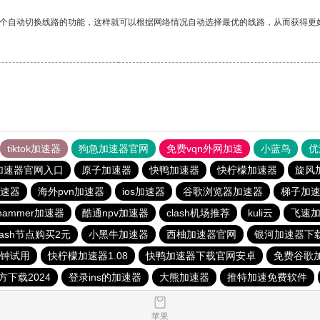
一个自动切换线路的功能，这样就可以根据网络情况自动选择最优的线路，从而获得更
tiktok加速器
狗急加速器官网
免费vqn外网加速
小蓝鸟
优
加速器官网入口
原子加速器
快鸭加速器
快柠檬加速器
旋风
速器
海外pvn加速器
ios加速器
谷歌浏览器加速器
梯子加速
hammer加速器
酷通npv加速器
clash机场推荐
kuli云
飞速
lash节点购买2元
小黑牛加速器
西柚加速器官网
银河加速器下载
分钟试用
快柠檬加速器1.08
快鸭加速器下载官网安卓
免费谷歌加
方下载2024
登录ins的加速器
大熊加速器
推特加速免费软件
苹果