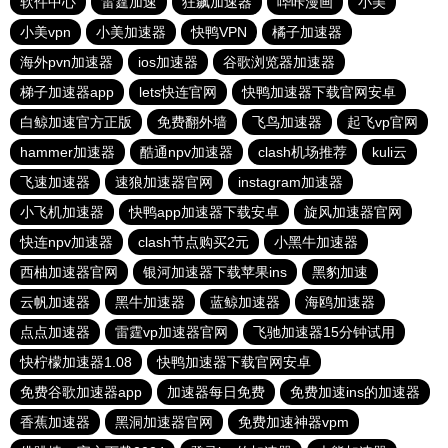
软件中心
雷霆加速
狂飙加速器
哔咔漫画
小美
小美vpn
小美加速器
快鸭VPN
橘子加速器
海外pvn加速器
ios加速器
谷歌浏览器加速器
梯子加速器app
lets快连官网
快鸭加速器下载官网安卓
白鲸加速官方正版
免费翻外墙
飞鸟加速器
起飞vp官网
hammer加速器
酷通npv加速器
clash机场推荐
kuli云
飞速加速器
速狼加速器官网
instagram加速器
小飞机加速器
快鸭app加速器下载安卓
旋风加速器官网
快连npv加速器
clash节点购买2元
小黑牛加速器
西柚加速器官网
银河加速器下载苹果ins
黑豹加速
云帆加速器
黑牛加速器
蓝鲸加速器
海鸥加速器
点点加速器
雷霆vp加速器官网
飞驰加速器15分钟试用
快柠檬加速器1.08
快鸭加速器下载官网安卓
免费谷歌加速器app
加速器每日免费
免费加速ins的加速器
香蕉加速器
黑洞加速器官网
免费加速神器vpm